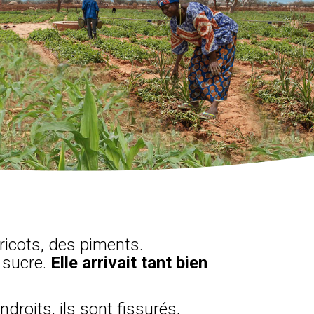
aricots, des piments.
u sucre.
Elle arrivait tant bien
ndroits, ils sont fissurés,