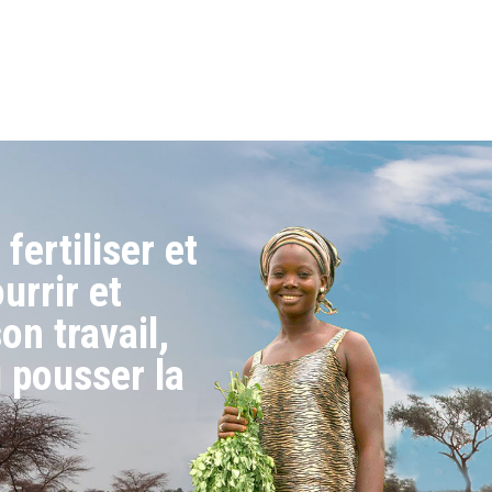
 fertiliser et
urrir et
on travail,
u pousser la