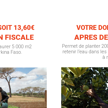
SOIT 13,60€
VOTRE DON
N FISCALE
APRES DE
Permet de planter 200
aurer 5 000 m2
retenir l’eau dans les
rkina Faso.
à 