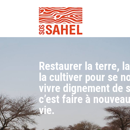
Restaurer la terre, la
la cultiver pour se no
vivre dignement de s
c’est faire à nouvea
vie.