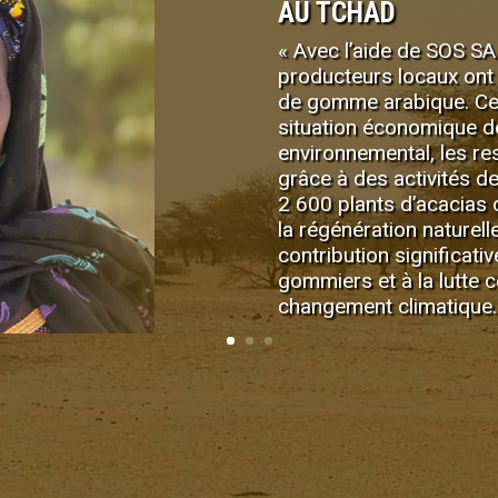
AU TCHAD
« Avec l’aide de SOS SA
producteurs locaux ont
de gomme arabique. Cel
situation économique d
environnemental, les r
grâce à des activités de
2 600 plants d’acacias 
la régénération naturell
contribution significat
gommiers et à la lutte co
changement climatique.