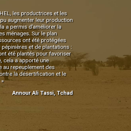
HEL, les productrices et les
 pu augmenter leur production
a a permis d’améliorer la
es ménages. Sur le plan
essources ont été protégées
 pépinières et de plantations :
ont été plantés pour favoriser
e, cela a apporté une
ive au repeuplement des
ntre la désertification et le
 »
Annour Ali Tassi, Tchad